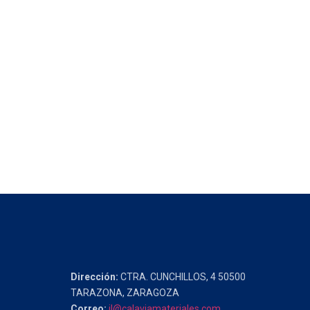
Dirección:
CTRA. CUNCHILLOS, 4 50500
TARAZONA, ZARAGOZA
Correo:
jl@calaviamateriales.com