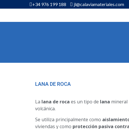
+34 976 199 188
jl@calaviamateriales.com
LANA DE ROCA
La
lana de roca
es un tipo de
lana
mineral 
volcánica.
Se utiliza principalmente como
aislamiento
viviendas y como
protección pasiva contr