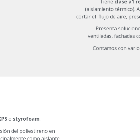
Tiene
clase a1 r
(aislamiento térmico). A
cortar el flujo de aire, pr
Presenta solucione
ventiladas, fachadas c
Contamos con vario
XPS
o
styrofoam
.
sión del poliestireno en
ncipalmente como aislante