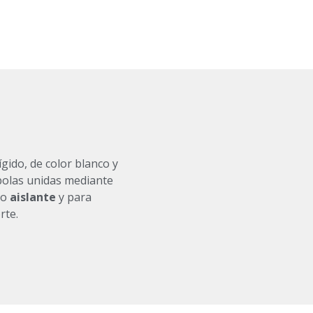
ígido, de color blanco y
bolas unidas mediante
mo
aislante
y para
rte.