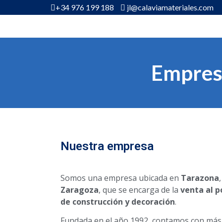
+34 976 199 188
jl@calaviamateriales.com
Empresa
Nuestra empresa
Somos una empresa ubicada en
Tarazona
Zaragoza
, que se encarga de la
venta al 
de construcción y decoración
.
Fundada en el año 1992, contamos con más d