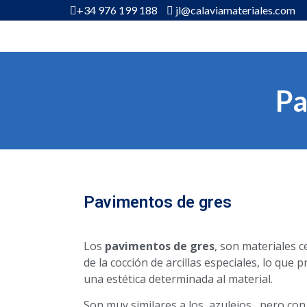
+34 976 199 188
jl@calaviamateriales.com
Pa
Pavimentos de gres
Los
pavimentos de gres
, son materiales 
de la cocción de arcillas especiales, lo que 
una estética determinada al material.
Son muy similares a los azulejos, pero con